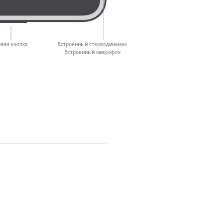
овая кнопка
Встроенный стереодинамик
Встроенный микрофон