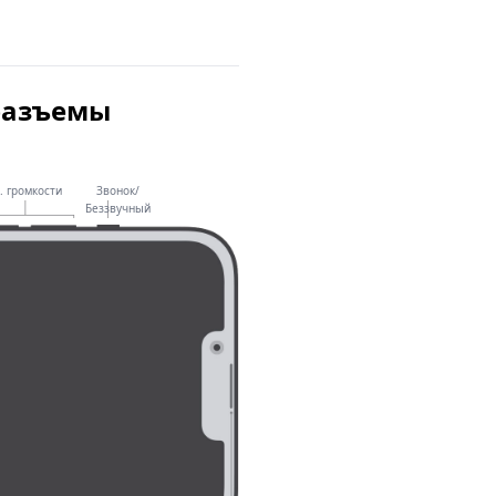
разъемы
. громкости
Звонок/
Беззвучный