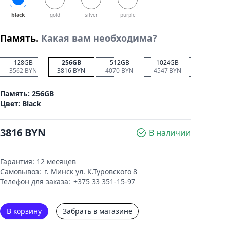
black
gold
silver
purple
Память.
Какая вам необходима?
128GB
256GB
512GB
1024GB
3562
BYN
3816
BYN
4070
BYN
4547
BYN
Память:
256GB
Цвет:
Black
3816
BYN
В наличии
Гарантия:
12 месяцев
Самовывоз:
г. Минск ул. К.Туровского 8
Телефон для заказа:
+375 33 351-15-97
В корзину
Забрать в магазине