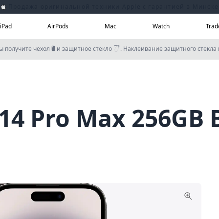
Продажа оригинальной техники Apple с гарантией в Минске
iPad
AirPods
Mac
Watch
Trad
вы получите чехол
и защитное стекло
. Наклеивание защитного стекла
Mac
Watch
e
s
14 Pro Max 256GB 