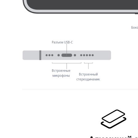
Бок
Разъем USB-C
Встроенные
Встроенный
микрофоны
стереодинамик